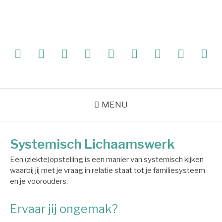
Naar
de
inhoud
springen
Home
Systemisch
Sandra
Yurt
Volle
Bouw
Praktijkverhalen
Ervaringen
Con
Lichaamswerk
Ahuluheluw
“Het
maancirkel
je
Vijfde
“13
eigen
Element”
clanmothers”
drum
–
MENU
2daagse
workshop
Systemisch Lichaamswerk
Een (ziekte)opstelling is een manier van systemisch kijken
waarbij jij met je vraag in relatie staat tot je familiesysteem
en je voorouders.
Ervaar jij ongemak?